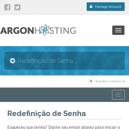
Manage Account
Togg
navig
Redefinição de Senha
Escolha o idioma
Togg
navi
Redefinição de Senha
Esqueceu sua senha? Digite seu email abaixo para iniciar o