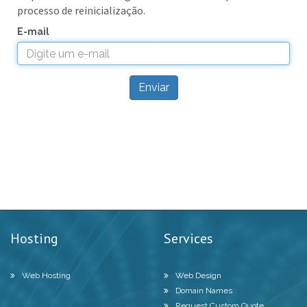
processo de reinicialização.
E-mail
Enviar
Hosting
Services
Web Hosting
Web Design
Domain Names
Request Custom Quote