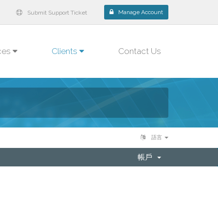
Manage Account
Submit Support Ticket
ces
Clients
Contact Us
語言
帳戶