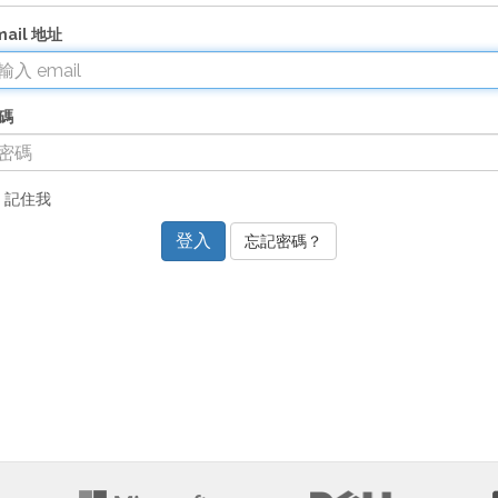
mail 地址
碼
記住我
忘記密碼？