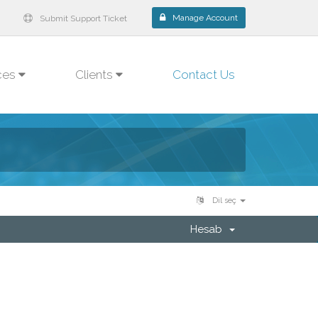
Manage Account
Submit Support Ticket
ces
Clients
Contact Us
Dil seç
Hesab