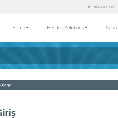
View Cart ( 0 )
Home
Hosting Solutions
Servi
Əlaqə
iriş