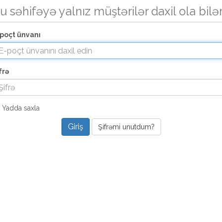
u səhifəyə yalnız müştərilər daxil ola bilə
poçt ünvanı
frə
Yadda saxla
Şifrəmi unutdum?