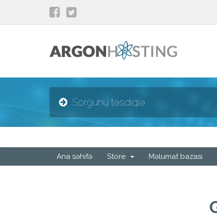
Sorğunu təsdiqlə
Ana səhifə
Store
Məlumat bazası
G