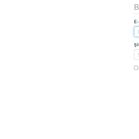
B
E-
Şi