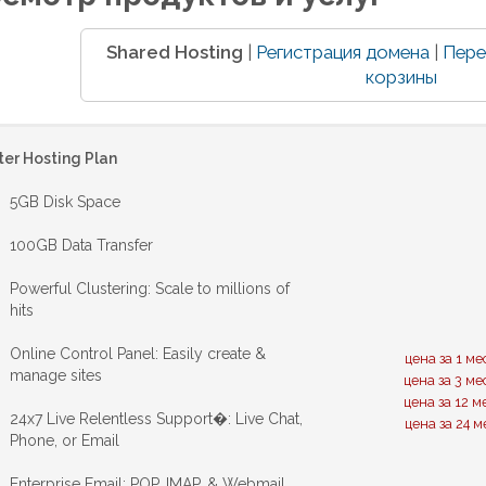
Shared Hosting
|
Регистрация домена
|
Пере
корзины
ter Hosting Plan
5GB Disk Space
100GB Data Transfer
Powerful Clustering: Scale to millions of
hits
Online Control Panel: Easily create &
цена за 1 ме
manage sites
цена за 3 ме
цена за 12 м
24x7 Live Relentless Support�: Live Chat,
цена за 24 м
Phone, or Email
Enterprise Email: POP, IMAP, & Webmail