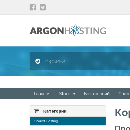
Корзина
Главная
Store
База знаний
Связь
Ко
Категории
Shared Hosting
Про