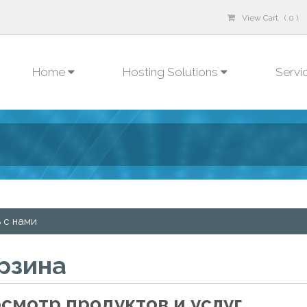
View Cart ( 0 )
Home
Hosting Solutions
Servi
 с нами
рзина
смотр продуктов и услуг