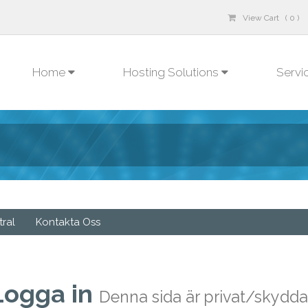
View Cart ( 0 )
Home
Hosting Solutions
Servi
tral
Kontakta Oss
Logga in
Denna sida är privat/skydd