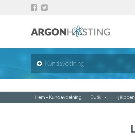
Kundavdelning
Hem - Kundavdelning
Butik
Hjälpcen