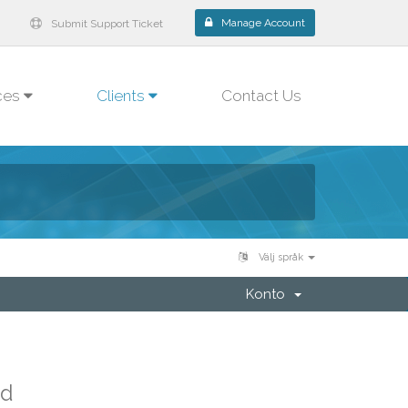
Manage Account
Submit Support Ticket
ces
Clients
Contact Us
Välj språk
Konto
ad