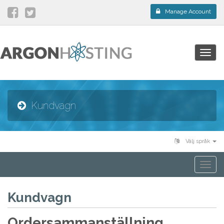
Manage Account
Togg
navig
Kundvagn
Välj språk
Togg
navi
Kundvagn
Ordersammanställning