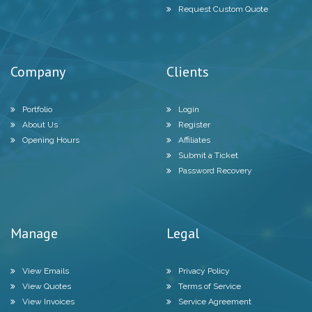
Request Custom Quote
Company
Clients
Portfolio
Login
About Us
Register
Opening Hours
Affiliates
Submit a Ticket
Password Recovery
Manage
Legal
View Emails
Privacy Policy
View Quotes
Terms of Service
View Invoices
Service Agreement