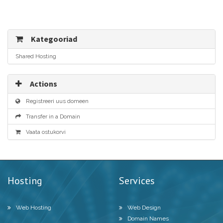
Kategooriad
Shared Hosting
Actions
Registreeri uus domeen
Transfer in a Domain
Vaata ostukorvi
Hosting
Services
Web Hosting
Web Design
Domain Names