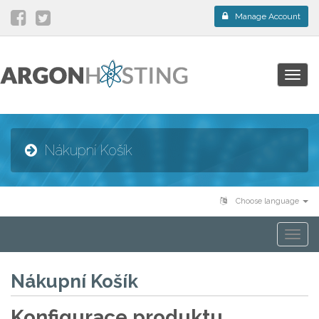
Manage Account
Togg
navig
Nákupní Košík
Choose language
Togg
navi
Nákupní Košík
Konfigurace produktu