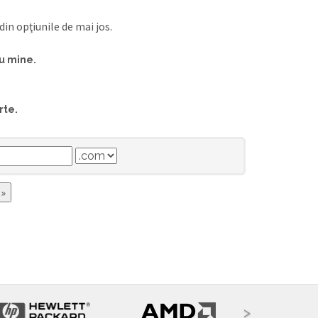
in opţiunile de mai jos.
u mine.
rte.
>