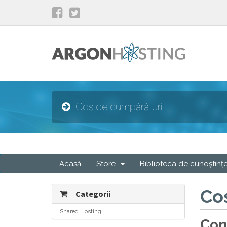
Coș de cumpărături
Acasă
Store
Biblioteca de cunoștinț
Co
Categorii
Shared Hosting
Con