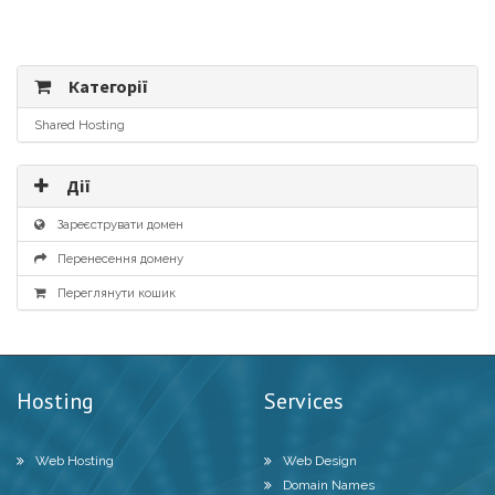
Категорії
Shared Hosting
Дії
Зареєструвати домен
Перенесення домену
Переглянути кошик
Hosting
Services
Web Hosting
Web Design
Domain Names