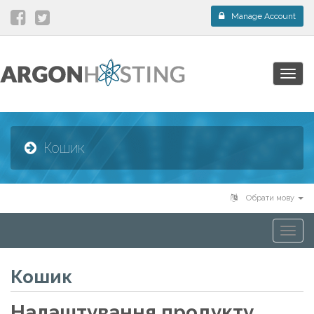
Manage Account
Togg
navig
Кошик
Обрати мову
Togg
navi
Кошик
Налаштування продукту