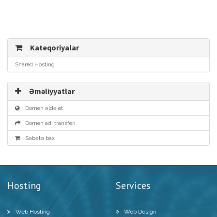
Kateqoriyalar
Shared Hosting
Əməliyyatlar
Domen əldə et
Domen adı transferi
Səbətə bax
Hosting
Services
Web Hosting
Web Design