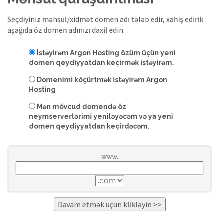
Seçdiyiniz məhsul/xidmət domen adı tələb edir, xahiş edirik
aşağıda öz domen adınızı daxil edin.
İstəyirəm Argon Hosting özüm üçün yeni
domen qeydiyyatdan keçirmək istəyirəm.
Domenimi köçürtmək istəyirəm Argon
Hosting
Mən mövcud domendə öz
neymserverlərimi yeniləyəcəm və ya yeni
domen qeydiyyatdan keçirdəcəm.
www.