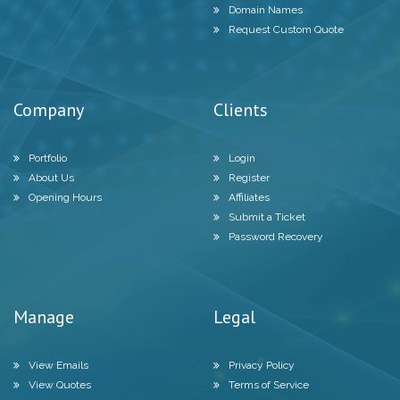
Domain Names
Request Custom Quote
Company
Clients
Portfolio
Login
About Us
Register
Opening Hours
Affiliates
Submit a Ticket
Password Recovery
Manage
Legal
View Emails
Privacy Policy
View Quotes
Terms of Service