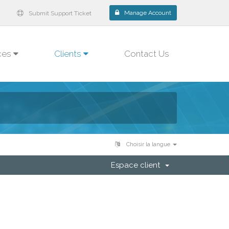
Manage Account
Submit Support Ticket
ces
Clients
Contact Us
Choisir la langue
Espace client