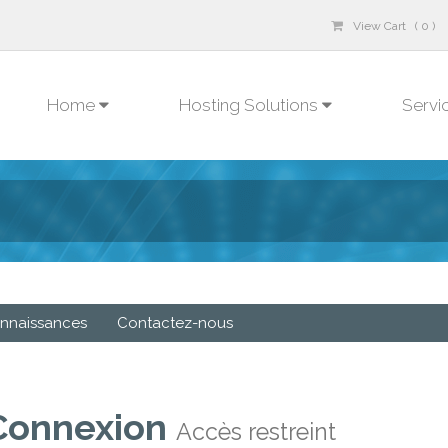
View Cart ( 0 )
Home
Hosting Solutions
Servi
nnaissances
Contactez-nous
Connexion
Accès restreint