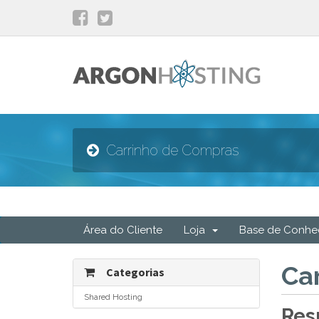
Carrinho de Compras
Área do Cliente
Loja
Base de Conhe
Ca
Categorias
Shared Hosting
Res