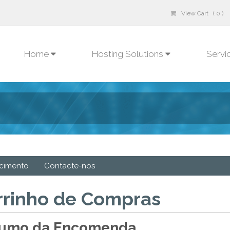
View Cart ( 0 )
Home
Hosting Solutions
Servi
cimento
Contacte-nos
rrinho de Compras
umo da Encomenda