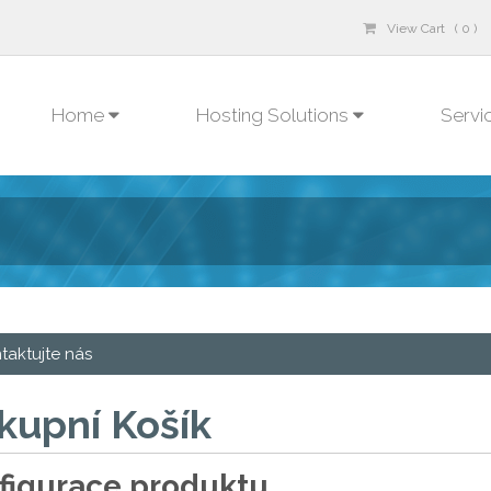
View Cart ( 0 )
Home
Hosting Solutions
Servi
taktujte nás
kupní Košík
figurace produktu