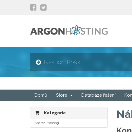
Nákupní Košík
Domů
Store
Databáze řešení
Kon
Ná
Kategorie
Shared Hosting
Kon